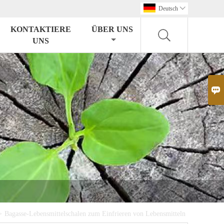
Deutsch

KONTAKTIERE
ÜBER UNS
UNS

>
Bagasse-Lebensmittelschalen zum Einfrieren von Lebensmitteln