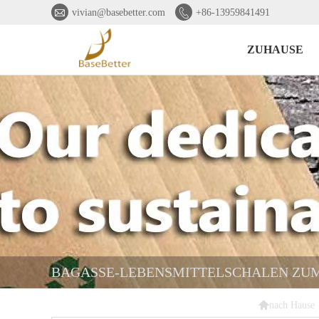


vivian@basebetter.com
+86-13959841491
ZUHAUSE
BAGASSE-LEBENSMITTELSCHALEN ZUM

nach Hause