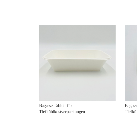
Bagasse Tablett für
Bagasse
Tiefkühlkostverpackungen
Tiefkü