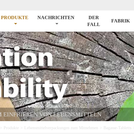
PRODUKTE
NACHRICHTEN
DER
FABRIK
FALL
 EINFRIEREN VON LEBENSMITTELN
>
Produkte
>
Lebensmittelverpackungen zum Mitnehmen
>
Bagasse-Tabletts