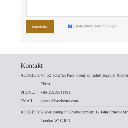
Datenschutz-Bestimmungen
einreichen
Kontakt
ADDRESS:
Nr. 52 Tong''an Park, Tong''an Industriegebiet Xiame
China
PHONE:
+86-13959841491
EMAIL:
vivian@basebetter.com
ADDRESS:
Niederlassung in Großbritannien: 12 John Prince's Str
London W1G 0JR